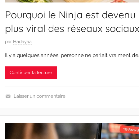
Pourquoi le Ninja est devenu l
plus viral des réseaux sociaux
P
par
Hadayaa
u
Il y a quelques années, personne ne parlait vraiment de
b
l
Continuer la lecture
i
é
l
Laisser un commentaire
e
G
2
o
4
u
/
r
0
m
5