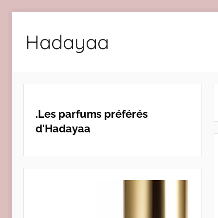
Aller
au
Hadayaa
contenu
.Les parfums préférés
d'Hadayaa