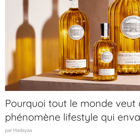
Pourquoi tout le monde veut de
phénomène lifestyle qui enva
P
par
Hadayaa
u