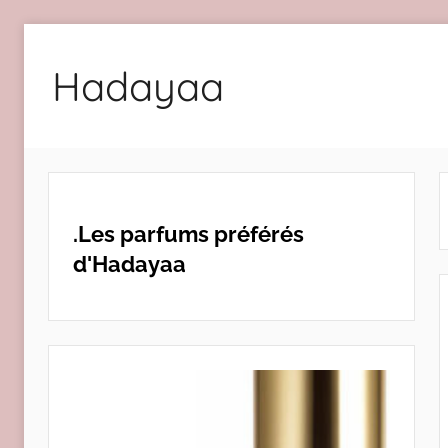
Aller
au
Hadayaa
contenu
.Les parfums préférés
d'Hadayaa