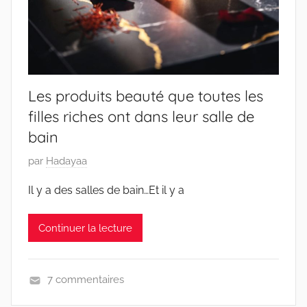
Les produits beauté que toutes les
filles riches ont dans leur salle de
bain
P
par
Hadayaa
u
Il y a des salles de bain…Et il y a
b
l
Continuer la lecture
i
é
l
7 commentaires
e
V
2