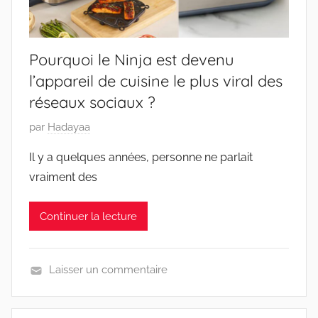
Pourquoi le Ninja est devenu
l’appareil de cuisine le plus viral des
réseaux sociaux ?
P
par
Hadayaa
u
Il y a quelques années, personne ne parlait
b
vraiment des
l
i
Continuer la lecture
é
l
e
Laisser un commentaire
2
G
4
o
/