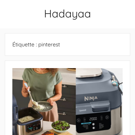
Aller
Hadayaa
au
contenu
Étiquette :
pinterest